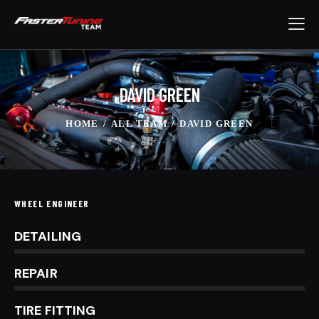
DAVID GREEN
HOME
ALL TEAM
DAVID GREEN
WHEEL ENGINEER
0%
DETAILING
0%
REPAIR
8%
TIRE FITTING