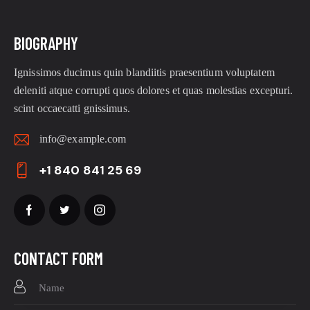
BIOGRAPHY
Ignissimos ducimus quin blandiitis praesentium voluptatem
deleniti atque corrupti quos dolores et quas molestias excepturi.
scint occaecatti gnissimus.
info@example.com
E-
+1 840 841 25 69
ma
Ph
il:
on
e:
CONTACT FORM