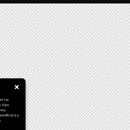
ια την
ν λόγω
όπως
γκατάθεση ή η
ι