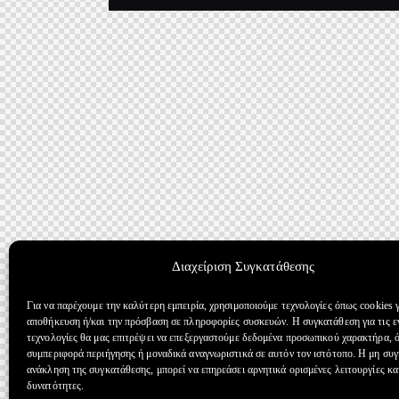
Διαχείριση Συγκατάθεσης
Για να παρέχουμε την καλύτερη εμπειρία, χρησιμοποιούμε τεχνολογίες όπως cookies γ
αποθήκευση ή/και την πρόσβαση σε πληροφορίες συσκευών. Η συγκατάθεση για τις ε
τεχνολογίες θα μας επιτρέψει να επεξεργαστούμε δεδομένα προσωπικού χαρακτήρα, 
συμπεριφορά περιήγησης ή μοναδικά αναγνωριστικά σε αυτόν τον ιστότοπο. Η μη συ
ανάκληση της συγκατάθεσης, μπορεί να επηρεάσει αρνητικά ορισμένες λειτουργίες κα
δυνατότητες.