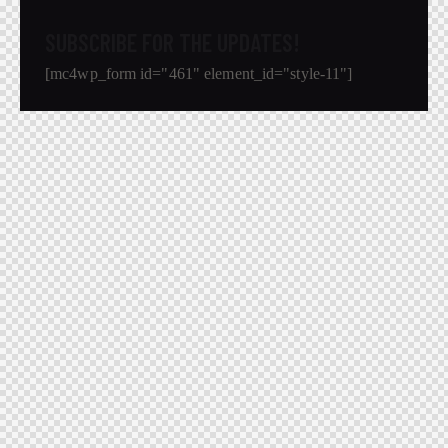
SUBSCRIBE FOR THE UPDATES!
[mc4wp_form id="461" element_id="style-11"]