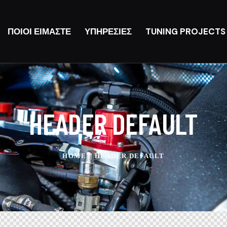
ΠΟΙΟΊ ΕΊΜΑΣΤΕ
ΥΠΗΡΕΣΊΕΣ
TUNING PROJECTS
HEADER DEFAULT
HOME
HEADER DEFAULT