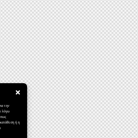
ια την
ν λόγω
όπως
γκατάθεση ή η
ι