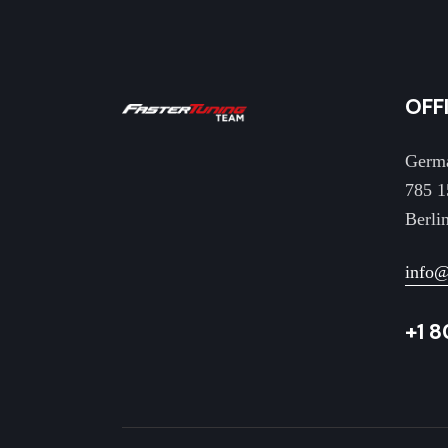
OFF
Germ
785 1
Berli
info
+1 8