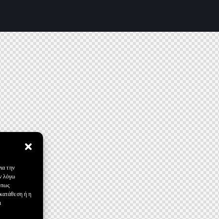
ια την
ν λόγω
όπως
γκατάθεση ή η
ι