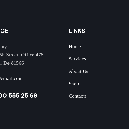
ICE
LINKS
any —
Home
5h Street, Office 478
Services
n, De 81566
About Us
@email.com
Shop
00 555 25 69
Contacts